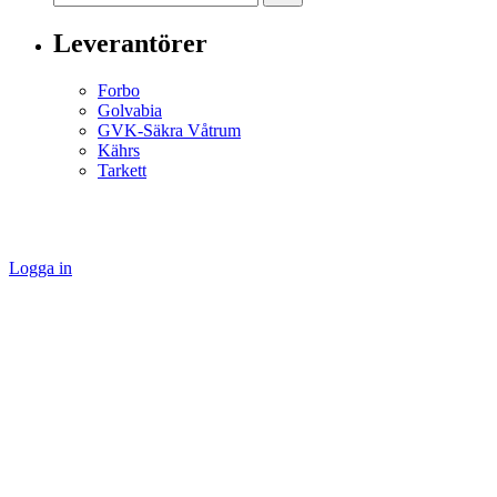
Leverantörer
Forbo
Golvabia
GVK-Säkra Våtrum
Kährs
Tarkett
Logga in